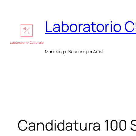
Vai
al
Laboratorio C
contenuto
Marketing e Business per Artisti
Candidatura 100 Sti