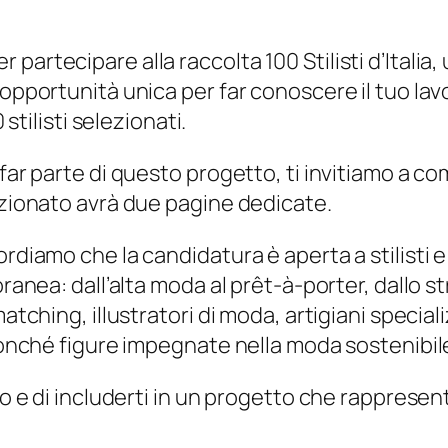
artecipare alla raccolta 100 Stilisti d’Italia,
opportunità unica per far conoscere il tuo lavo
 stilisti selezionati.
far parte di questo progetto, ti invitiamo a co
lezionato avrà due pagine dedicate.
rdiamo che la candidatura è aperta a stilisti e
oranea: dall’alta moda al prêt-à-porter, dallo s
atching, illustratori di moda, artigiani specializ
 nonché figure impegnate nella moda sostenibile
to e di includerti in un progetto che rappresen