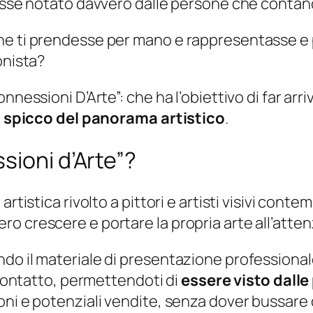
nisse notato davvero dalle persone che conta
ne ti prendesse per mano e rappresentasse e 
onista?
nnessioni D’Arte”: che ha l’obiettivo di far arri
 di spicco del panorama artistico
.
sioni d’Arte”?
rtistica rivolto a pittori e artisti visivi cont
o crescere e portare la propria arte all’atten
o il materiale di presentazione professionale 
n contatto, permettendoti di
essere visto dall
ni e potenziali vendite, senza dover bussare d