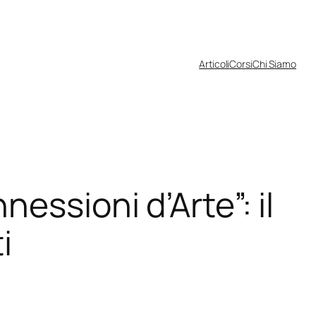
Articoli
Corsi
Chi Siamo
essioni d’Arte”: il
i