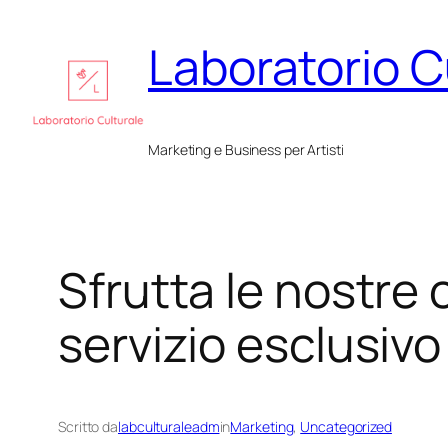
Vai
Laboratorio C
al
contenuto
Marketing e Business per Artisti
Sfrutta le nostre 
servizio esclusivo 
Scritto da
labculturaleadm
in
Marketing
, 
Uncategorized