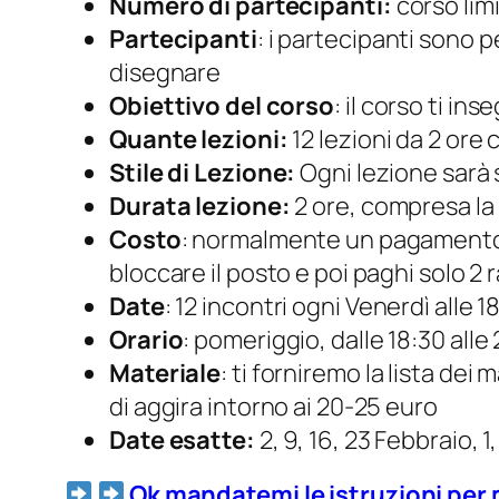
Numero di partecipanti:
corso lim
Partecipanti
: i partecipanti sono
disegnare
Obiettivo del corso
: il corso ti in
Quante lezioni:
12 lezioni da 2 ore
Stile di Lezione:
Ogni lezione sarà s
Durata lezione:
2 ore, compresa la 
Costo
: normalmente un pagamento un
bloccare il posto e poi paghi solo 2
Date
: 12 incontri ogni Venerdì alle 1
Orario
: pomeriggio, dalle 18:30 alle
Materiale
: ti forniremo la lista dei
di aggira intorno ai 20-25 euro
Date esatte:
2, 9, 16, 23 Febbraio, 1,
Ok mandatemi le istruzioni per 