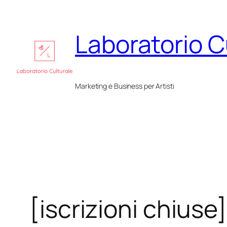
Vai
al
Laboratorio C
contenuto
Marketing e Business per Artisti
[iscrizioni chiuse