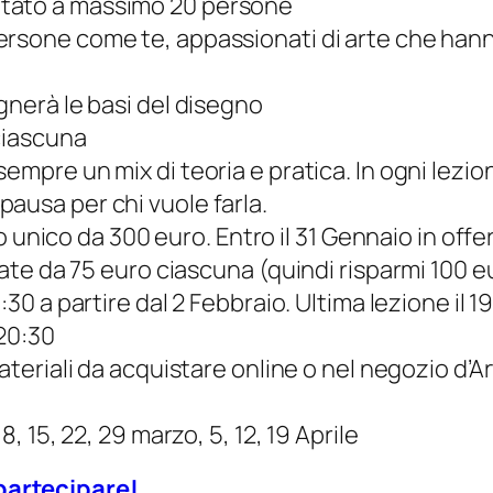
itato a massimo 20 persone
 persone come te, appassionati di arte che ha
segnerà le basi del disegno
 ciascuna
empre un mix di teoria e pratica. In ogni lezio
pausa per chi vuole farla.
ico da 300 euro. Entro il 31 Gennaio in offerta
 rate da 75 euro ciascuna (quindi risparmi 100 e
8:30 a partire dal 2 Febbraio. Ultima lezione il 19
 20:30
 materiali da acquistare online o nel negozio d’Ar
 8, 15, 22, 29 marzo, 5, 12, 19 Aprile
partecipare!