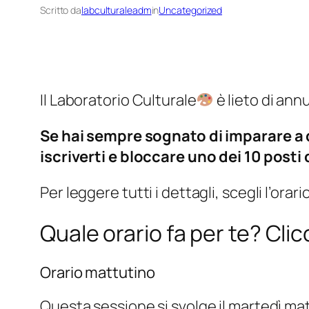
Scritto da
labculturaleadm
in
Uncategorized
Il Laboratorio Culturale
è lieto di ann
Se hai sempre sognato di imparare a 
iscriverti e bloccare uno dei 10 posti 
Per leggere tutti i dettagli, scegli l’ora
Quale orario fa per te? Cli
Orario mattutino
Questa sessione si svolge il martedì matti