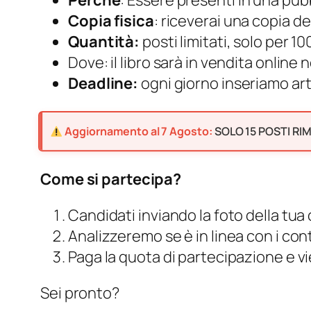
Perché
: Essere presenti in una pub
Copia fisica
: riceverai una copia de
Quantità:
posti limitati, solo per 100
Dove: il libro sarà in vendita online 
Deadline:
ogni giorno inseriamo art
Aggiornamento al 7 Agosto:
SOLO 15 POSTI RIMAS
Come si partecipa?
Candidati inviando la foto della tu
Analizzeremo se è in linea con i con
Paga la quota di partecipazione e vi
Sei pronto?