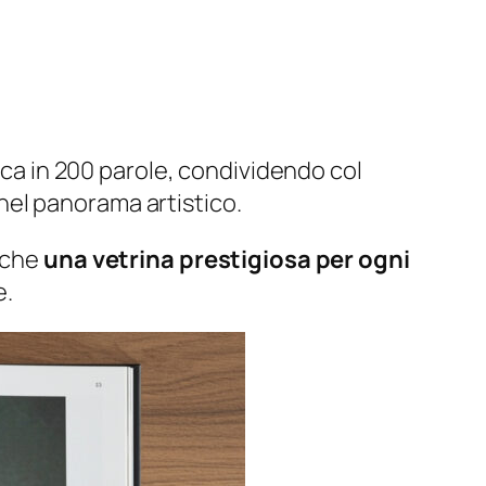
nica in 200 parole, condividendo col
e nel panorama artistico.
anche
una vetrina prestigiosa per ogni
e.