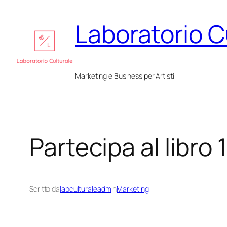
Vai
Laboratorio C
al
contenuto
Marketing e Business per Artisti
Partecipa al libro 1
Scritto da
labculturaleadm
in
Marketing