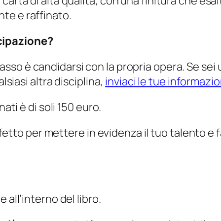
rta di alta qualità, con una finitura che esalta
te e raffinato.
cipazione?
 passo è candidarsi con la propria opera. Se sei 
lsiasi altra disciplina,
inviaci le tue informazio
ati è di soli 150 euro.
perfetto per mettere in evidenza il tuo talento e
 all’interno del libro.