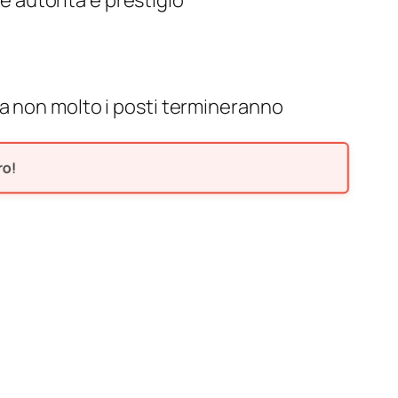
e autorità e prestigio
fra non molto i posti termineranno
ro!