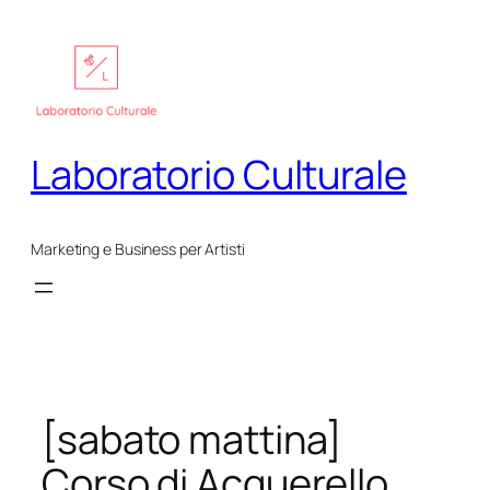
Vai
al
contenuto
Laboratorio Culturale
Marketing e Business per Artisti
[sabato mattina]
Corso di Acquerello