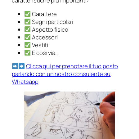
caratteristiche più importanti:
Carattere
Segni particolari
Aspetto fisico
Accessori
Vestiti
E così via…
Clicca qui per prenotare il tuo posto
parlando con un nostro consulente su
Whatsapp