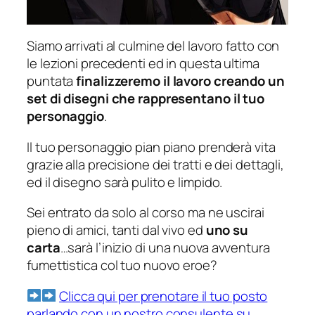
Siamo arrivati al culmine del lavoro fatto con
le lezioni precedenti ed in questa ultima
puntata
finalizzeremo il lavoro creando un
set di disegni che rappresentano il tuo
personaggio
.
Il tuo personaggio pian piano prenderà vita
grazie alla precisione dei tratti e dei dettagli,
ed il disegno sarà pulito e limpido.
Sei entrato da solo al corso ma ne uscirai
pieno di amici, tanti dal vivo ed
uno su
carta
…sarà l’inizio di una nuova avventura
fumettistica col tuo nuovo eroe?
Clicca qui per prenotare il tuo posto
parlando con un nostro consulente su