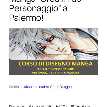
Personaggio” a
Palermo!
Scritto da
labculturaleadm
in
Corsi
, 
Disegno
Per ragazzi e ragazzini dai 12 ai 18 anni un